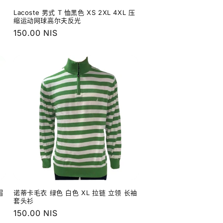
棕
Lacoste 男式 T 恤黑色 XS 2XL 4XL 压
缩运动网球高尔夫反光
常
150.00 NIS
规
价
格
帽
诺蒂卡毛衣 绿色 白色 XL 拉链 立领 长袖
套头衫
常
150.00 NIS