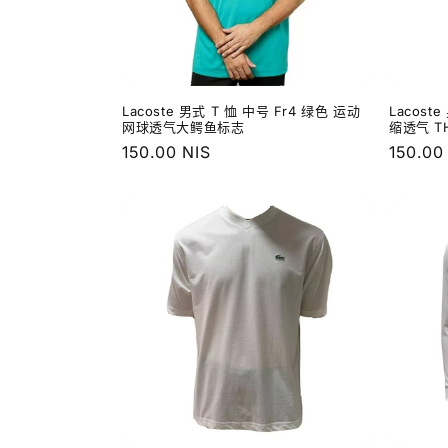
Lacoste 男式 T 恤 中号 Fr4 绿色 运动
Lacost
网球透气大鳄鱼标志
缩透气 TH
常
150.00 NIS
常
150.00
规
规
价
价
格
格