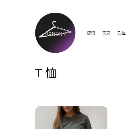
跳到内
容
店铺
夹克
T 恤
收
T 恤
藏
: