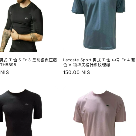
e 男式 T 恤 S Fr 3 黑灰银色压缩
Lacoste Sport 男式 T 恤 中号 Fr 4 蓝
TH8898
色 V 领华夫格针织纹理棉
 NIS
常
150.00 NIS
规
价
格