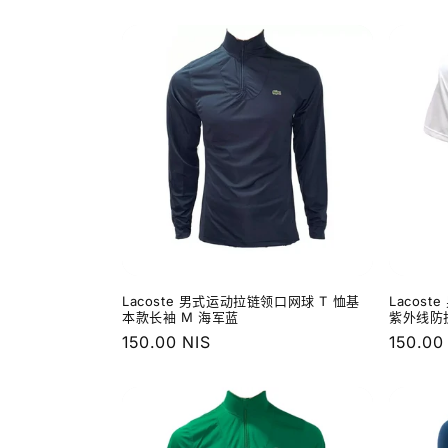
规
规
价
价
格
格
Lacoste 男式运动拉链领口网球 T 恤基
Lacost
本款长袖 M 海军蓝
紫外线防
常
150.00 NIS
常
150.00
规
规
价
价
格
格