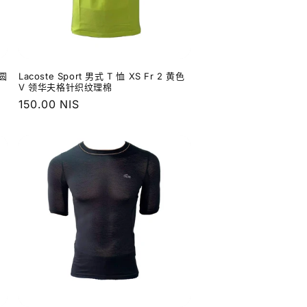
色圆
Lacoste Sport 男式 T 恤 XS Fr 2 黄色
V 领华夫格针织纹理棉
常
150.00 NIS
规
价
格