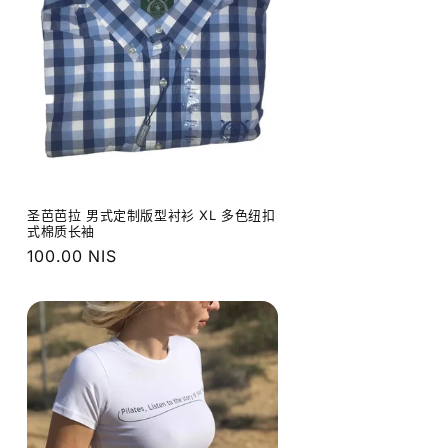
圣芭芭拉 男式定制版型衬衫 XL 多色纽扣
式棉质长袖
常
100.00 NIS
规
价
格