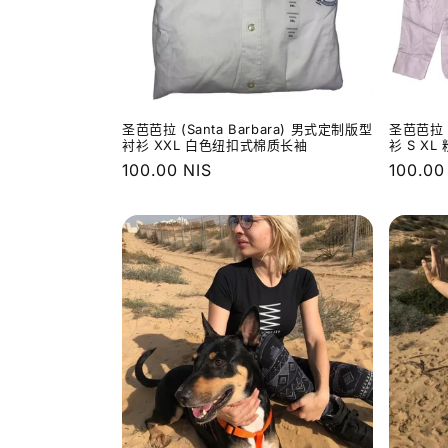
圣芭芭拉 (Santa Barbara) 男式定制版型
圣芭芭拉 (
衬衫 XXL 白色纽扣式棉质长袖
衫 S X
常
100.00 NIS
常
100.00
规
规
价
价
格
格