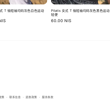
is 女式 T 恤短袖均码灰色白色运动
Pilatis 女式 T 恤短袖均码灰色黑色运动
轻便
NIS
常
60.00 NIS
规
价
格
政策
联系信息
退款政策
服务条款