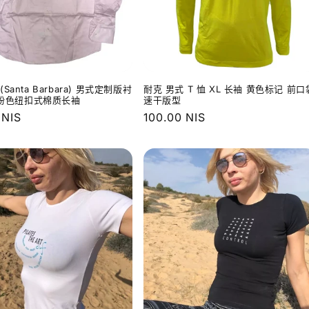
Santa Barbara) 男式定制版衬
耐克 男式 T 恤 XL 长袖 黄色标记 前口
L 粉色纽扣式棉质长袖
速干版型
 NIS
常
100.00 NIS
规
价
格