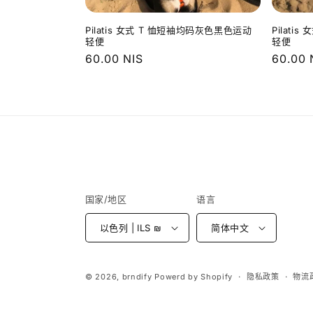
Pilatis 女式 T 恤短袖均码灰色黑色运动
Pilat
轻便
轻便
常
60.00 NIS
常
60.00 
规
规
价
价
格
格
国家/地区
语言
以色列 | ILS ₪
简体中文
© 2026,
brndify
Powerd by Shopify
隐私政策
物流