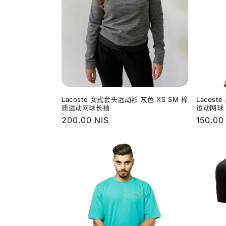
Lacoste 女式套头运动衫 灰色 XS SM 棉
Lacost
质运动网球长袖
运动网球 
常
200.00 NIS
常
150.00
规
规
价
价
格
格