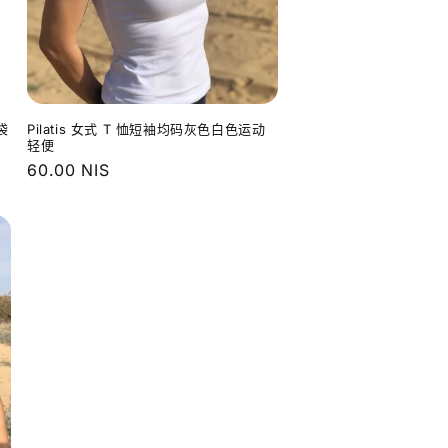
袋
Pilatis 女式 T 恤短袖均码灰色白色运动
轻便
常
60.00 NIS
规
价
格