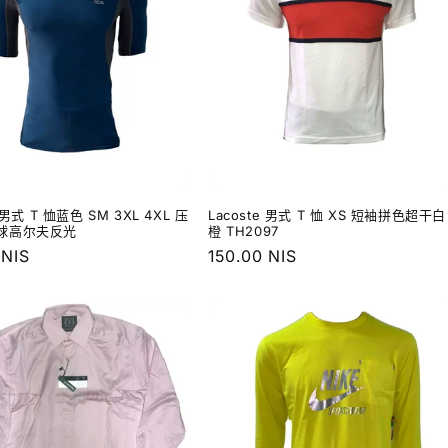
e 男式 T 恤蓝色 SM 3XL 4XL 压
Lacoste 男式 T 恤 XS 短袖拼色超干白
球高尔夫反光
橙 TH2097
 NIS
常
150.00 NIS
规
价
格