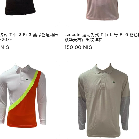
e 男式 T 恤 S Fr 3 黑绿色运动压
Lacoste 运动男式 T 恤 L 号 Fr 6 粉
2079
领华夫格针织纹理棉
 NIS
常
150.00 NIS
规
价
格