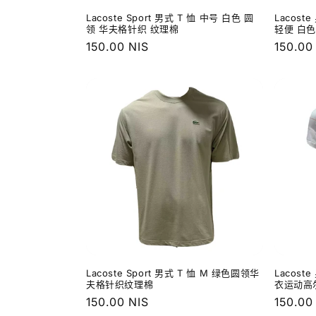
Lacoste Sport 男式 T 恤 中号 白色 圆
Lacost
领 华夫格针织 纹理棉
轻便 白色
常
150.00 NIS
常
150.00
规
规
价
价
格
格
Lacoste Sport 男式 T 恤 M 绿色圆领华
Lacost
夫格针织纹理棉
衣运动高尔
常
150.00 NIS
常
150.00