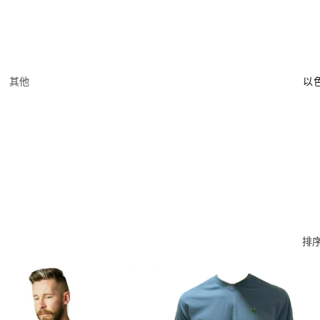
国
其他
家
/
地
区
排