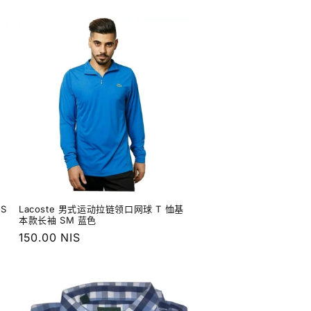
规
价
格
XS
Lacoste 男式运动拉链领口网球 T 恤基
本款长袖 SM 蓝色
常
150.00 NIS
规
价
格