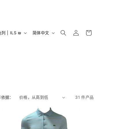
购
登
语
物
以色列 | ILS ₪
简体中文
录
言
车
序依据：
31 件产品