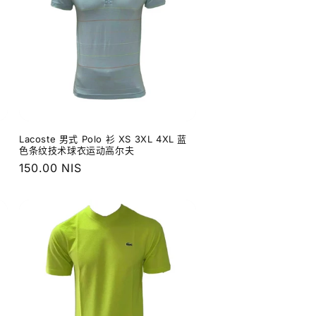
Lacoste 男式 Polo 衫 XS 3XL 4XL 蓝
色条纹技术球衣运动高尔夫
常
150.00 NIS
规
价
格