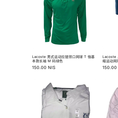
Lacoste 男式运动拉链领口网球 T 恤基
Lacost
本款长袖 M 码绿色
缩运动网
常
150.00 NIS
常
150.00
规
规
价
价
格
格