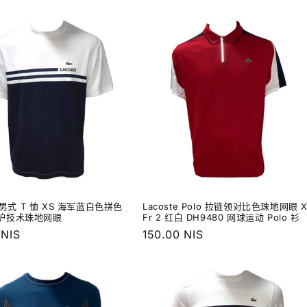
规
价
格
e 男式 T 恤 XS 海军蓝白色拼色
Lacoste Polo 拉链领对比色珠地网眼 
护技术珠地网眼
Fr 2 红白 DH9480 网球运动 Polo 衫
 NIS
常
150.00 NIS
规
价
格