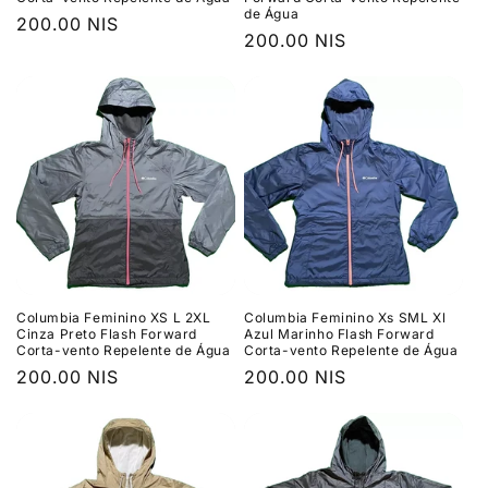
de Água
Preço
200.00 NIS
Preço
200.00 NIS
normal
normal
Columbia Feminino XS L 2XL
Columbia Feminino Xs SML Xl
Cinza Preto Flash Forward
Azul Marinho Flash Forward
Corta-vento Repelente de Água
Corta-vento Repelente de Água
Preço
200.00 NIS
Preço
200.00 NIS
normal
normal