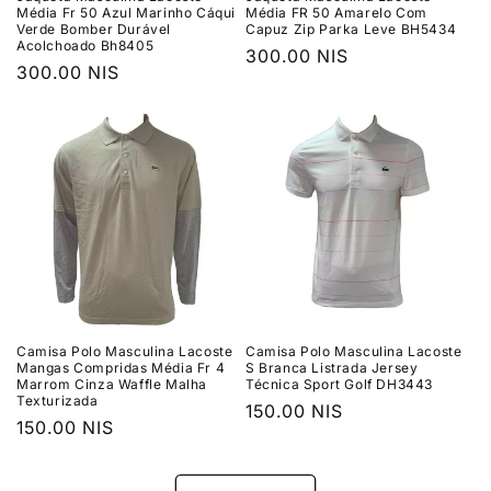
Média Fr 50 Azul Marinho Cáqui
Média FR 50 Amarelo Com
Verde Bomber Durável
Capuz Zip Parka Leve BH5434
Acolchoado Bh8405
Preço
300.00 NIS
Preço
300.00 NIS
normal
normal
Camisa Polo Masculina Lacoste
Camisa Polo Masculina Lacoste
Mangas Compridas Média Fr 4
S Branca Listrada Jersey
Marrom Cinza Waffle Malha
Técnica Sport Golf DH3443
Texturizada
Preço
150.00 NIS
Preço
150.00 NIS
normal
normal