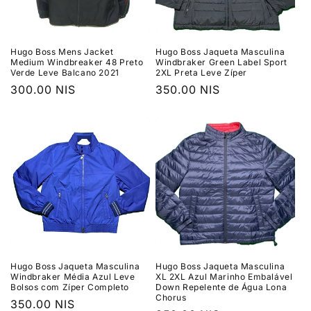
Hugo Boss Mens Jacket
Hugo Boss Jaqueta Masculina
Medium Windbreaker 48 Preto
Windbraker Green Label Sport
Verde Leve Balcano 2021
2XL Preta Leve Zíper
Preço
300.00 NIS
Preço
350.00 NIS
normal
normal
Hugo Boss Jaqueta Masculina
Hugo Boss Jaqueta Masculina
Windbraker Média Azul Leve
XL 2XL Azul Marinho Embalável
Bolsos com Zíper Completo
Down Repelente de Água Lona
Chorus
Preço
350.00 NIS