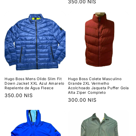
Preço
350.00 NIS
normal
normal
Hugo Boss Mens Olido Slim Fit
Hugo Boss Colete Masculino
Down Jacket XXL Azul Amarelo
Grande 2XL Vermelho
Repelente de Água Fleece
Acolchoado Jaqueta Puffer Gola
Alta Zíper Completo
Preço
350.00 NIS
Preço
300.00 NIS
normal
normal