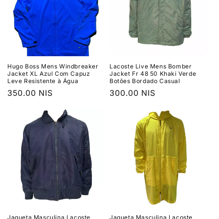
Hugo Boss Mens Windbreaker
Lacoste Live Mens Bomber
Jacket XL Azul Com Capuz
Jacket Fr 48 50 Khaki Verde
Leve Resistente à Água
Botões Bordado Casual
Preço
350.00 NIS
Preço
300.00 NIS
normal
normal
Jaqueta Masculina Lacoste
Jaqueta Masculina Lacoste