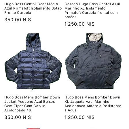
Hugo Boss Cento1 Coat Médio
Casaco Hugo Boss Cento1 Azul
Azul Primaloft Isolamento Botão
Marinho XL Isolamento
Frente Carcela
Primaloft Carcela frontal com
botões
Preço
350.00 NIS
Preço
1,250.00 NIS
normal
normal
Hugo Boss Mens Bomber Down
Hugo Boss Mens Bomber Down
Jacket Pequeno Azul Bolsos
XL Jaqueta Azul Marinho
Com Zíper Com Capuz
Acolchoada Amarela Resistente
Acolchoado 46
à Água
Preço
350.00 NIS
Preço
1,250.00 NIS
normal
normal