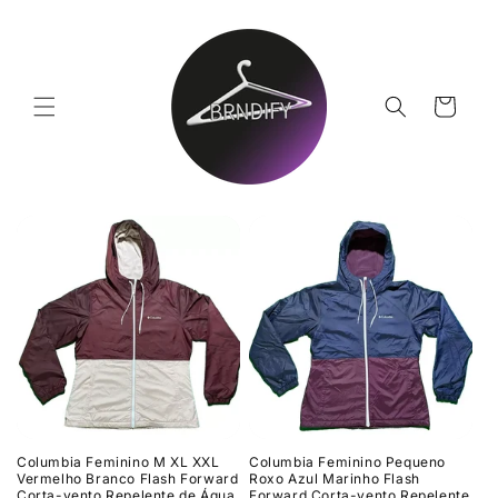
Pular
para o
conteúdo
Carrinho
Columbia Feminino M XL XXL
Columbia Feminino Pequeno
Vermelho Branco Flash Forward
Roxo Azul Marinho Flash
Corta-vento Repelente de Água
Forward Corta-vento Repelente